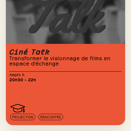
Ciné Talk
Transformer le visionnage de films en
espace d’échange
Amphi A
20h30 – 22h
PROJECTION
RENCONTRE