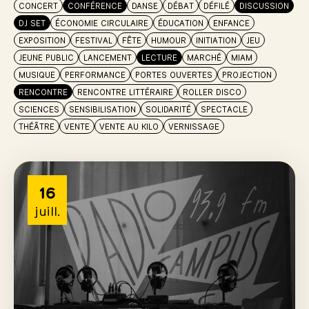
CONCERT
CONFÉRENCE
DANSE
DÉBAT
DÉFILÉ
DISCUSSION
DJ SET
ÉCONOMIE CIRCULAIRE
ÉDUCATION
ENFANCE
EXPOSITION
FESTIVAL
FÊTE
HUMOUR
INITIATION
JEU
JEUNE PUBLIC
LANCEMENT
LECTURE
MARCHÉ
MIAM
MUSIQUE
PERFORMANCE
PORTES OUVERTES
PROJECTION
RENCONTRE
RENCONTRE LITTÉRAIRE
ROLLER DISCO
SCIENCES
SENSIBILISATION
SOLIDARITÉ
SPECTACLE
THÉÂTRE
VENTE
VENTE AU KILO
VERNISSAGE
16
juill.