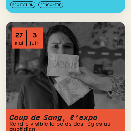
PROJECTION
RENCONTRE
27
3
mai
juin
Coup de Sang, l’expo
Rendre visible le poids des règles au
quotidien.