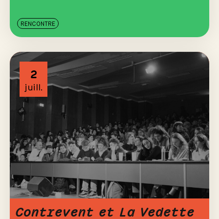
RENCONTRE
2
juill.
Contrevent et La Vedette