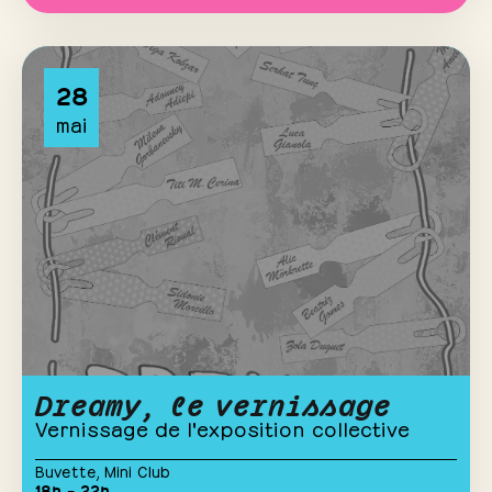
28
mai
Dreamy, le vernissage
Vernissage de l'exposition collective
Buvette
,
Mini Club
18h – 22h