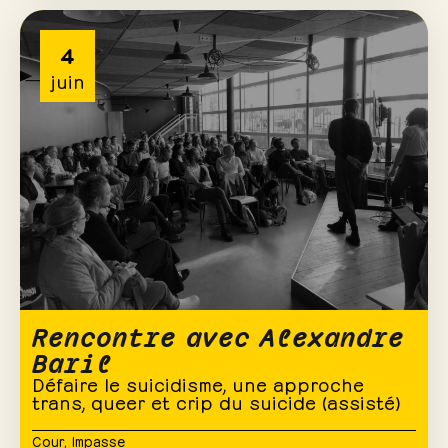
4
juin
Rencontre avec Alexandre
Baril
Défaire le suicidisme, une approche
trans, queer et crip du suicide (assisté)
Cour
,
Impasse