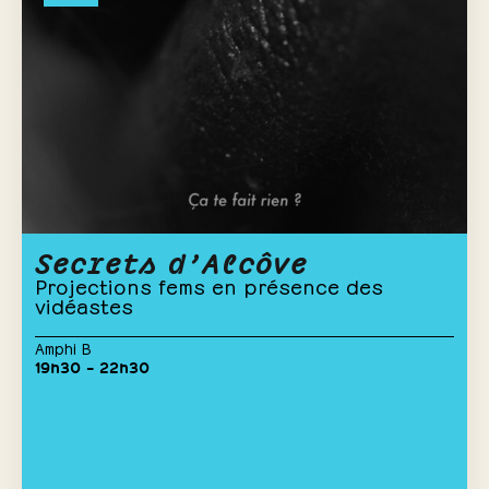
Secrets d’Alcôve
Projections fems en présence des
vidéastes
Amphi B
19h30 – 22h30