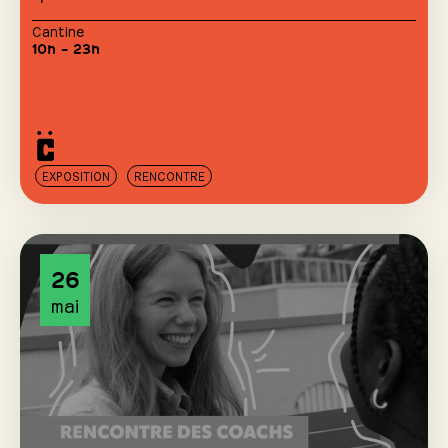
Cantine
10h – 23h
EXPOSITION
RENCONTRE
26
mai