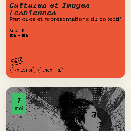
Cultures et Images
Lesbiennes
Pratiques et représentations du collectif
Amphi B
10h – 18h
PROJECTION
RENCONTRE
7
mai