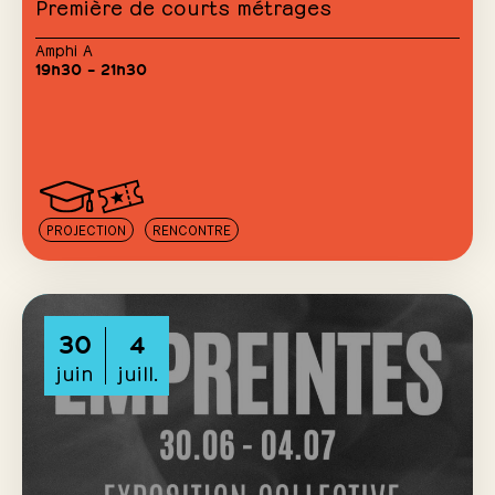
Première de courts métrages
Amphi A
19h30 – 21h30
PROJECTION
RENCONTRE
30
4
juin
juill.