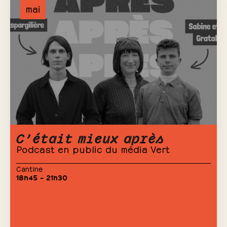
mai
C’était mieux après
Podcast en public du média Vert
Cantine
18h45 – 21h30