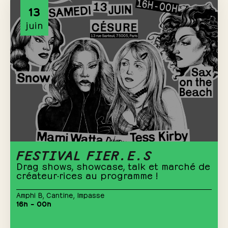
13
juin
FESTIVAL FIER.E.S
Drag shows, showcase, talk et marché de
créateur·rices au programme !
Amphi B
,
Cantine
,
Impasse
16h – 00h