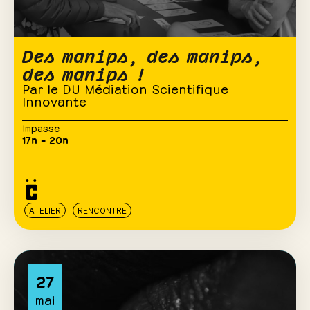
Des manips, des manips,
des manips !
Par le DU Médiation Scientifique
Innovante
Impasse
17h – 20h
ATELIER
RENCONTRE
27
mai