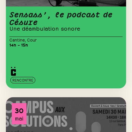
Sensass’, le podcast de
Césure
Une déambulation sonore
Cantine
,
Cour
14h – 15h
RENCONTRE
30
mai