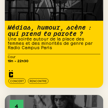
Médias, humour, scène :
qui prend la parole ?
Une soirée autour de la place des
femmes et des minorités de genre par
Radio Campus Paris
Cour
19h – 22h30
CONCERT
RENCONTRE
4