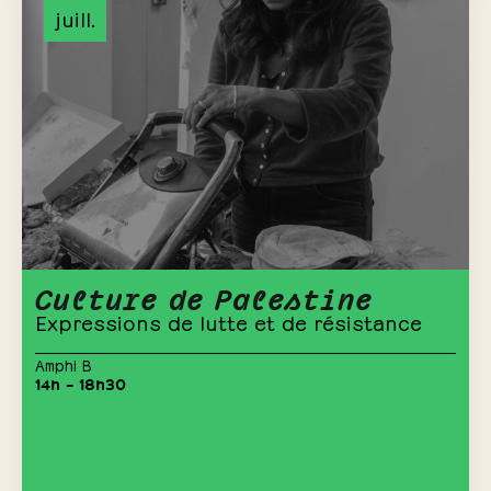
juill.
Culture de Palestine
Expressions de lutte et de résistance
Amphi B
14h – 18h30