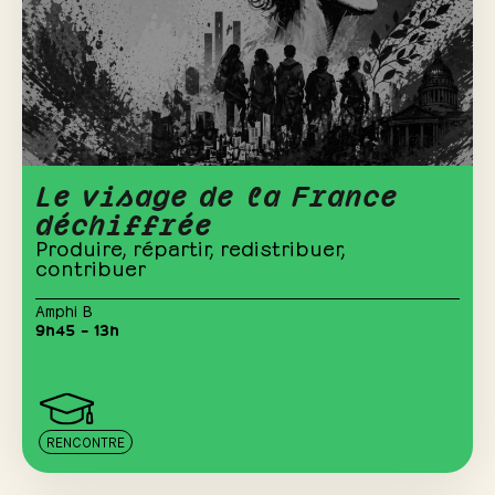
Le visage de la France
déchiffrée
Produire, répartir, redistribuer,
contribuer
Amphi B
9h45 – 13h
RENCONTRE