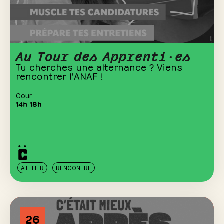
Au Tour des Apprenti·es
Tu cherches une alternance ? Viens
rencontrer l'ANAF !
Cour
14h 18h
ATELIER
RENCONTRE
26