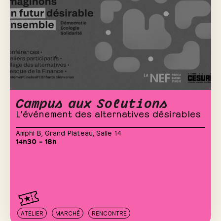
Campus aux Solutions
L'événement des alternatives désirables
Amphi B
,
Grand Plateau
,
Salle 14
14h30 – 18h
ATELIER
MARCHÉ
RENCONTRE