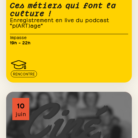
Ces métiers qui font la
culture !
Enregistrement en live du podcast
"p(ART)age"
Impasse
19h – 22h
RENCONTRE
10
juin