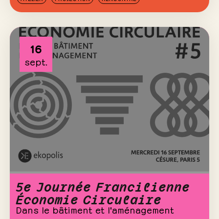
16
sept.
5e Journée Francilienne
Économie Circulaire
Dans le bâtiment et l'aménagement