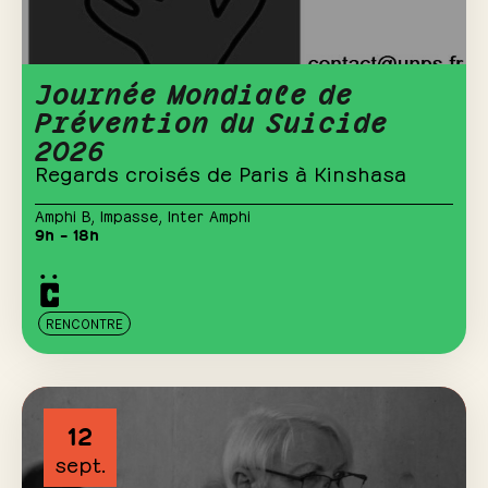
Journée Mondiale de
Prévention du Suicide
2026
Regards croisés de Paris à Kinshasa
Amphi B
,
Impasse
,
Inter Amphi
9h – 18h
RENCONTRE
12
sept.