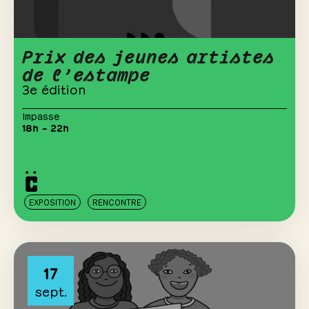
Prix des jeunes artistes
de l’estampe
3e édition
Impasse
18h – 22h
EXPOSITION
RENCONTRE
17
sept.