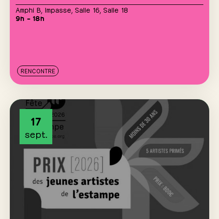
Amphi B
,
Impasse
,
Salle 16
,
Salle 18
9h – 18h
RENCONTRE
17
sept.