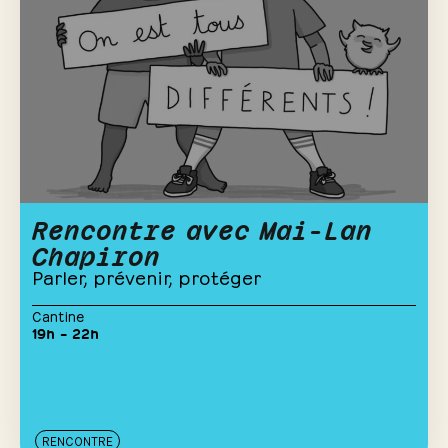
Rencontre avec Mai-Lan
Chapiron
Parler, prévenir, protéger
Cantine
19h – 22h
RENCONTRE