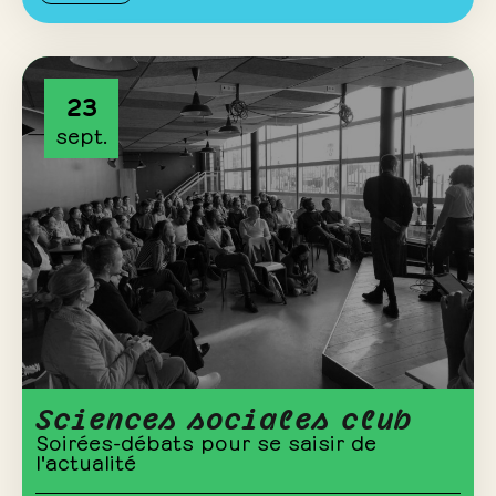
23
sept.
Sciences sociales club
Soirées-débats pour se saisir de
l'actualité