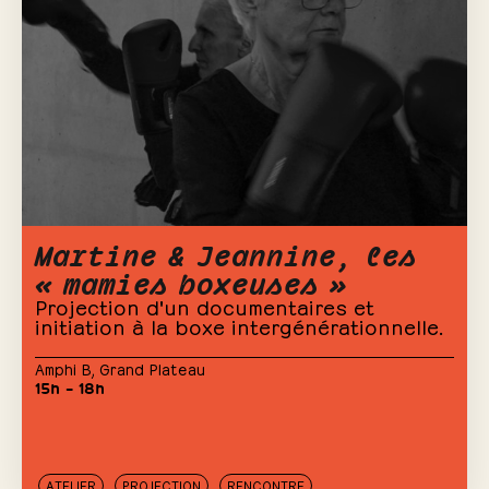
Martine & Jeannine, les
« mamies boxeuses »
Projection d'un documentaires et
initiation à la boxe intergénérationnelle.
Amphi B
,
Grand Plateau
15h – 18h
ATELIER
PROJECTION
RENCONTRE