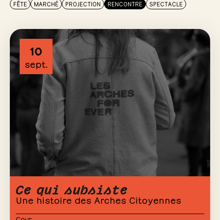
FÊTE
MARCHÉ
PROJECTION
RENCONTRE
SPECTACLE
10
sept.
Ce qui subsiste
Une histoire des Arches Citoyennes
Cour