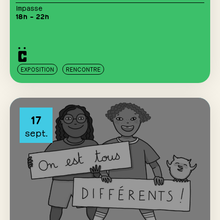
Impasse
18h – 22h
EXPOSITION
RENCONTRE
17
sept.