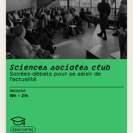
Sciences sociales club
Soirées-débats pour se saisir de
l'actualité
Impasse
19h – 21h
RENCONTRE