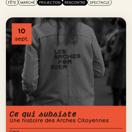
FÊTE
MARCHÉ
PROJECTION
RENCONTRE
SPECTACLE
10
sept.
Ce qui subsiste
Une histoire des Arches Citoyennes
Cour