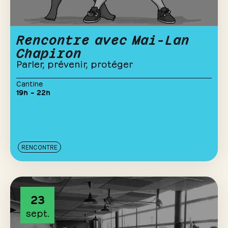
Rencontre avec Mai-Lan
Chapiron
Parler, prévenir, protéger
Cantine
19h – 22h
RENCONTRE
23
sept.