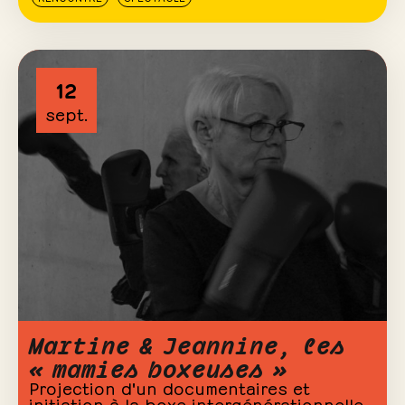
12
sept.
Martine & Jeannine, les
« mamies boxeuses »
Projection d'un documentaires et
initiation à la boxe intergénérationnelle.