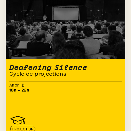
Deafening Silence
Cycle de projections.
Amphi B
18h – 22h
PROJECTION