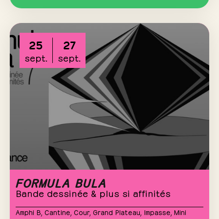
25
27
sept.
sept.
FORMULA BULA
Bande dessinée & plus si affinités
Amphi B
,
Cantine
,
Cour
,
Grand Plateau
,
Impasse
,
Mini