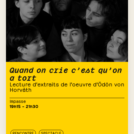
Quand on crie c’est qu’on
a tort
Lecture d'extraits de l'oeuvre d'Ödön von
Horvàth
Impasse
19h15 – 21h30
RENCONTRE
SPECTACLE