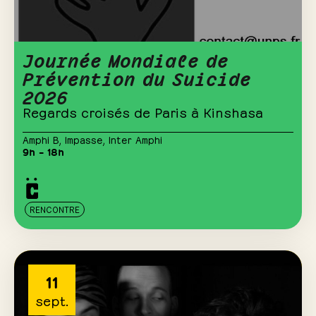
Journée Mondiale de
Prévention du Suicide
2026
Regards croisés de Paris à Kinshasa
Amphi B
,
Impasse
,
Inter Amphi
9h – 18h
RENCONTRE
11
sept.