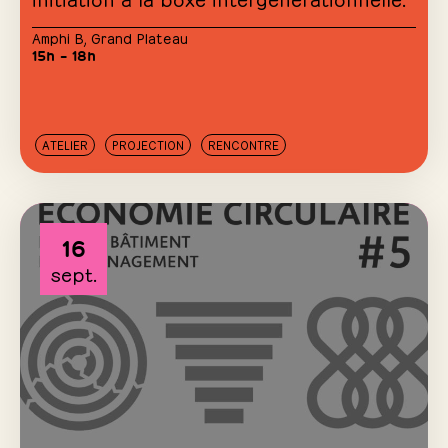
Amphi B
,
Grand Plateau
15h – 18h
ATELIER
PROJECTION
RENCONTRE
16
sept.