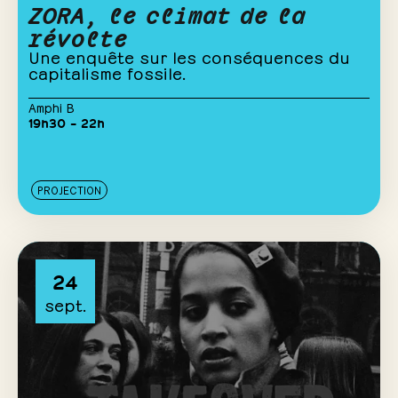
ZORA, le climat de la
révolte
Une enquête sur les conséquences du
capitalisme fossile.
Amphi B
19h30 – 22h
PROJECTION
24
sept.