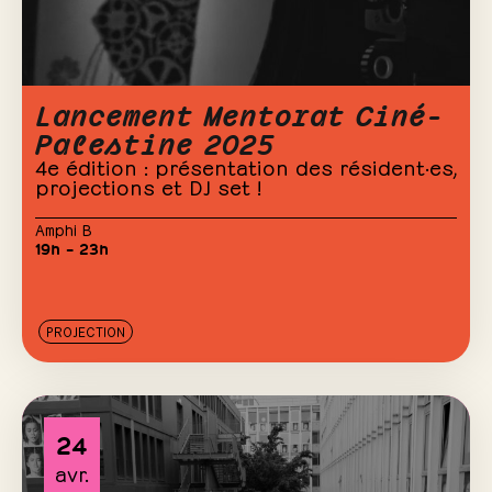
Lancement Mentorat Ciné-
Palestine 2025
4e édition : présentation des résident·es,
projections et DJ set !
Amphi B
19h – 23h
PROJECTION
24
avr.