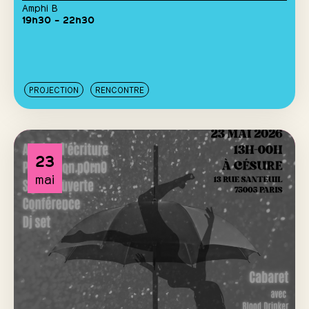
Amphi B
19h30 – 22h30
PROJECTION
RENCONTRE
23
mai