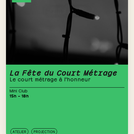
La Fête du Court Métrage
Le court métrage à l'honneur
Mini Club
15h – 18h
ATELIER
PROJECTION