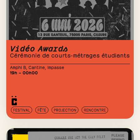
Vidéo Awards
Cérémonie de courts-métrages étudiants
Amphi B
,
Cantine
,
Impasse
19h – 00h00
FESTIVAL
FÊTE
PROJECTION
RENCONTRE