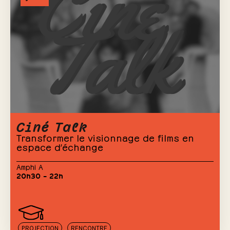
Ciné Talk
Transformer le visionnage de films en
espace d’échange
Amphi A
20h30 – 22h
PROJECTION
RENCONTRE