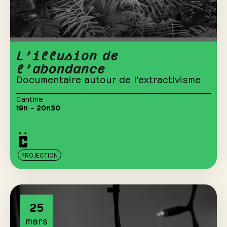
L’illusion de
l’abondance
Documentaire autour de l'extractivisme
Cantine
19h – 20h30
PROJECTION
25
mars