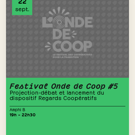
22
sept.
Festival Onde de Coop #5
Projection-débat et lancement du
dispositif Regards Coopératifs
Amphi B
19h – 22h30