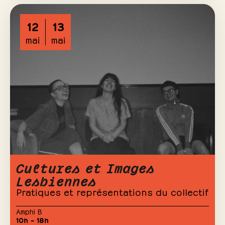
12
13
mai
mai
Cultures et Images
Lesbiennes
Pratiques et représentations du collectif
Amphi B
10h – 18h