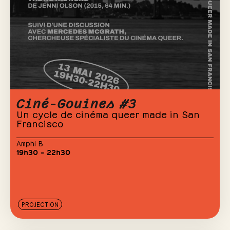
Ciné-Gouines #3
Un cycle de cinéma queer made in San
Francisco
Amphi B
19h30 – 22h30
PROJECTION