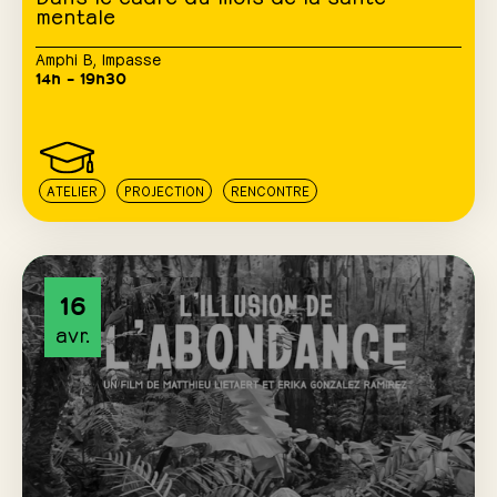
mentale
Amphi B
,
Impasse
14h – 19h30
ATELIER
PROJECTION
RENCONTRE
16
avr.