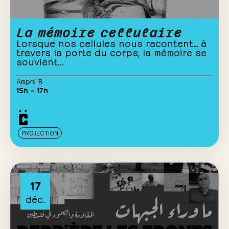
La mémoire cellulaire
Lorsque nos cellules nous racontent… à
travers la porte du corps, la mémoire se
souvient...
Amphi B
15h – 17h
PROJECTION
17
déc.