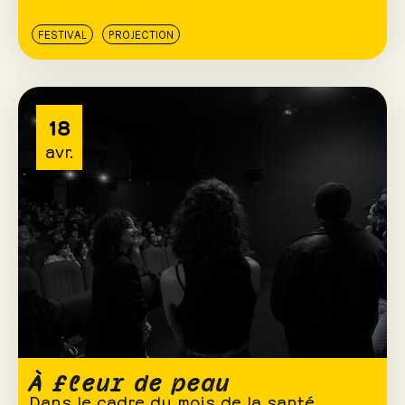
FESTIVAL
PROJECTION
18
avr.
À fleur de peau
Dans le cadre du mois de la santé