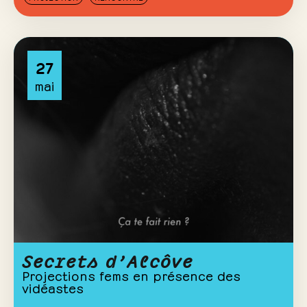
27
mai
Secrets d’Alcôve
Projections fems en présence des
vidéastes