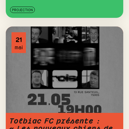
PROJECTION
21
mai
Tolbiac FC présente :
« Les nouveaux chiens de