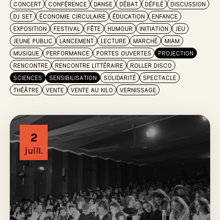
CONCERT
CONFÉRENCE
DANSE
DÉBAT
DÉFILÉ
DISCUSSION
DJ SET
ÉCONOMIE CIRCULAIRE
ÉDUCATION
ENFANCE
EXPOSITION
FESTIVAL
FÊTE
HUMOUR
INITIATION
JEU
JEUNE PUBLIC
LANCEMENT
LECTURE
MARCHÉ
MIAM
MUSIQUE
PERFORMANCE
PORTES OUVERTES
PROJECTION
RENCONTRE
RENCONTRE LITTÉRAIRE
ROLLER DISCO
SCIENCES
SENSIBILISATION
SOLIDARITÉ
SPECTACLE
THÉÂTRE
VENTE
VENTE AU KILO
VERNISSAGE
2
juill.