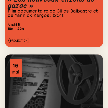
garde »
Film documentaire de Gilles Balbastre et
de Yannick Kergoat (2011)
Amphi B
19h – 22h
PROJECTION
16
mai