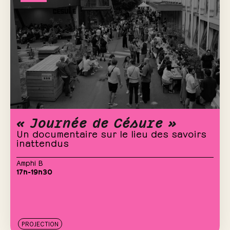
« Journée de Césure »
Un documentaire sur le lieu des savoirs
inattendus
Amphi B
17h-19h30
PROJECTION