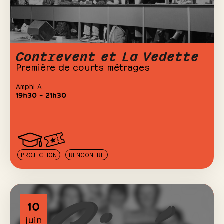
Contrevent et La Vedette
Première de courts métrages
Amphi A
19h30 – 21h30
PROJECTION
RENCONTRE
10
juin