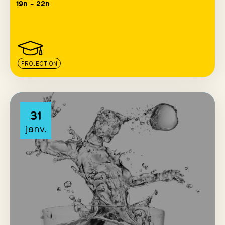
19h – 22h
PROJECTION
31
janv.