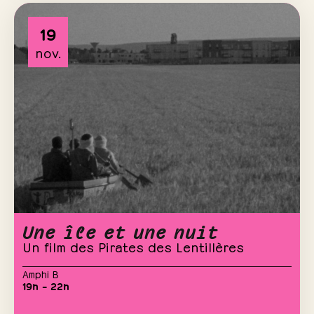
19
nov.
Une île et une nuit
Un film des Pirates des Lentillères
Amphi B
19h – 22h