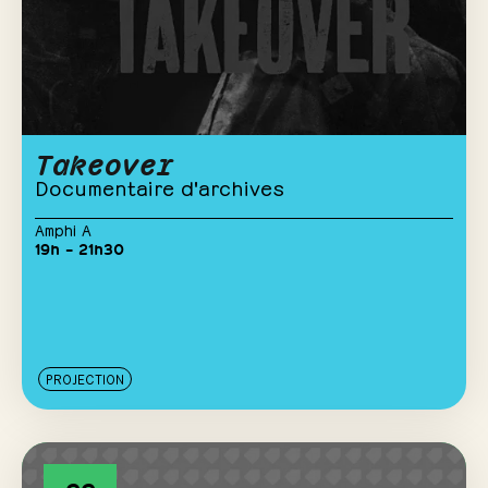
Takeover
Documentaire d'archives
Amphi A
19h – 21h30
PROJECTION