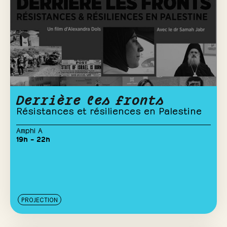
Derrière les fronts
Résistances et résiliences en Palestine
Amphi A
19h – 22h
PROJECTION