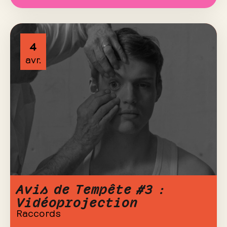
4
avr.
Avis de Tempête #3 :
Vidéoprojection
Raccords