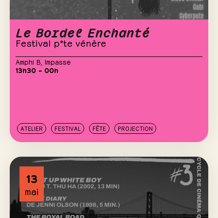
Le Bordel Enchanté
Festival p*te vénère
Amphi B
,
Impasse
13h30 – 00h
ATELIER
FESTIVAL
FÊTE
PROJECTION
13
mai