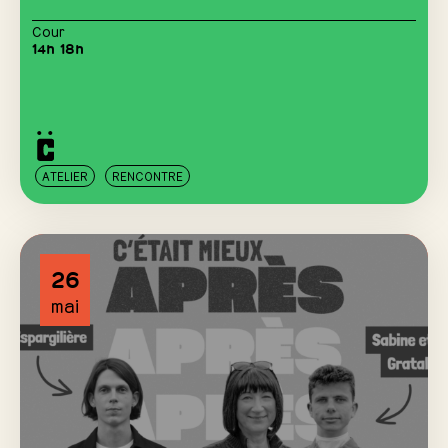
Cour
14h 18h
ATELIER
RENCONTRE
26
mai