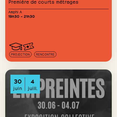
Première de courts métrages
Amphi A
19h30 – 21h30
PROJECTION
RENCONTRE
30
4
juin
juill.