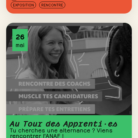
EXPOSITION
RENCONTRE
26
mai
Au Tour des Apprenti·es
Tu cherches une alternance ? Viens
rencontrer l'ANAF !