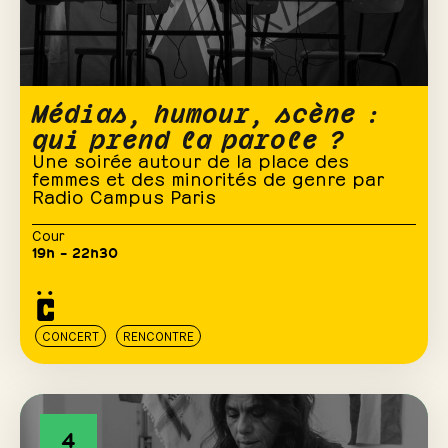
Médias, humour, scène :
qui prend la parole ?
Une soirée autour de la place des
femmes et des minorités de genre par
Radio Campus Paris
Cour
19h – 22h30
CONCERT
RENCONTRE
4