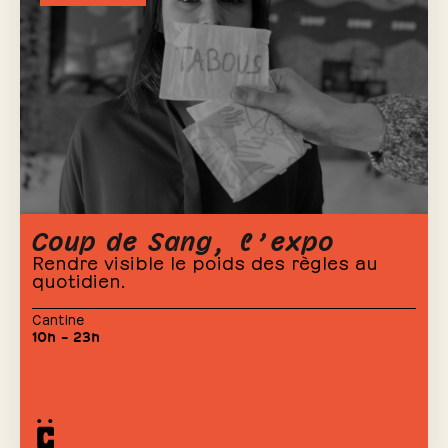
Coup de Sang, l’expo
Rendre visible le poids des règles au
quotidien.
Cantine
10h – 23h