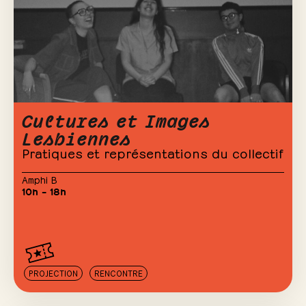
Cultures et Images
Lesbiennes
Pratiques et représentations du collectif
Amphi B
10h – 18h
PROJECTION
RENCONTRE