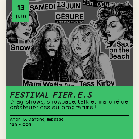
13
juin
FESTIVAL FIER.E.S
Drag shows, showcase, talk et marché de
créateur·rices au programme !
Amphi B
,
Cantine
,
Impasse
16h – 00h