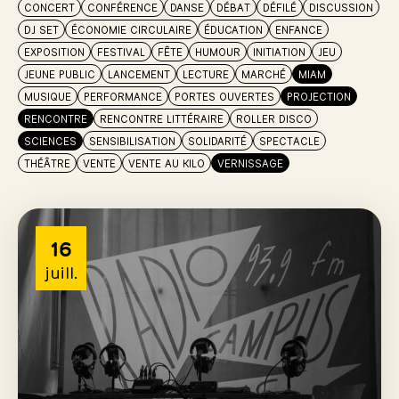
CONCERT
CONFÉRENCE
DANSE
DÉBAT
DÉFILÉ
DISCUSSION
DJ SET
ÉCONOMIE CIRCULAIRE
ÉDUCATION
ENFANCE
EXPOSITION
FESTIVAL
FÊTE
HUMOUR
INITIATION
JEU
JEUNE PUBLIC
LANCEMENT
LECTURE
MARCHÉ
MIAM
MUSIQUE
PERFORMANCE
PORTES OUVERTES
PROJECTION
RENCONTRE
RENCONTRE LITTÉRAIRE
ROLLER DISCO
SCIENCES
SENSIBILISATION
SOLIDARITÉ
SPECTACLE
THÉÂTRE
VENTE
VENTE AU KILO
VERNISSAGE
16
juill.