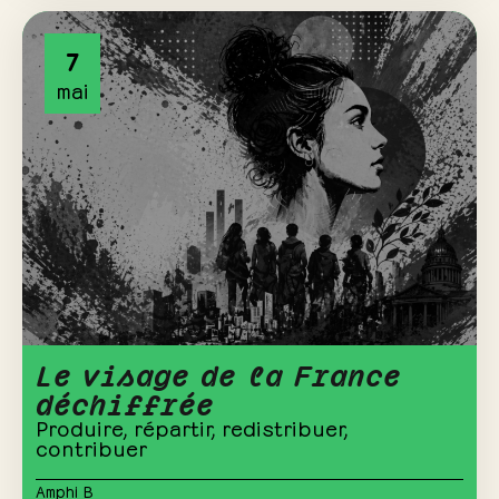
7
mai
Le visage de la France
déchiffrée
Produire, répartir, redistribuer,
contribuer
Amphi B