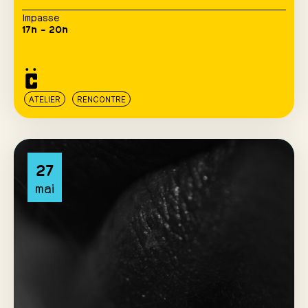
Impasse
17h – 20h
ATELIER
RENCONTRE
27
mai