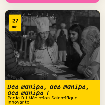
27
mai
Des manips, des manips,
des manips !
Par le DU Médiation Scientifique
Innovante