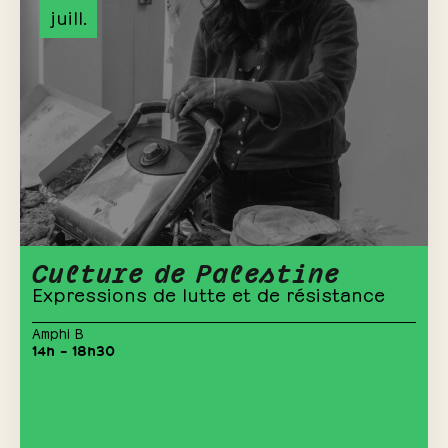
juill.
Culture de Palestine
Expressions de lutte et de résistance
Amphi B
14h – 18h30