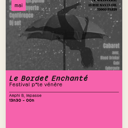
mai
Le Bordel Enchanté
Festival p*te vénère
Amphi B
,
Impasse
13h30 – 00h