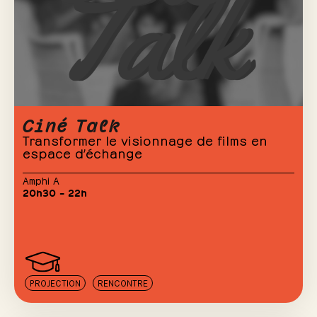
Ciné Talk
Transformer le visionnage de films en
espace d’échange
Amphi A
20h30 – 22h
PROJECTION
RENCONTRE