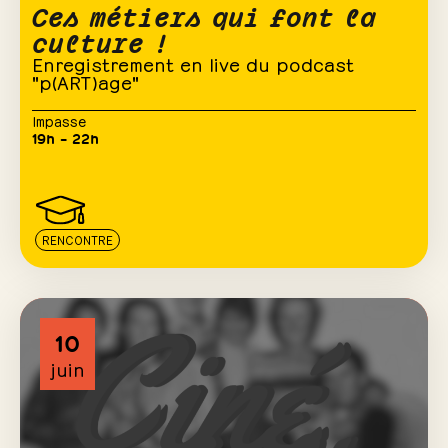
Ces métiers qui font la
culture !
Enregistrement en live du podcast
"p(ART)age"
Impasse
19h – 22h
RENCONTRE
10
juin