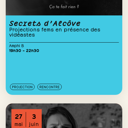
Secrets d’Alcôve
Projections fems en présence des
vidéastes
Amphi B
19h30 – 22h30
PROJECTION
RENCONTRE
27
3
mai
juin