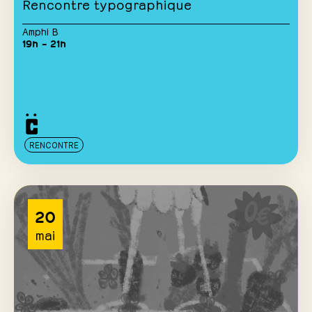
Rencontre typographique
Amphi B
19h – 21h
RENCONTRE
20
mai