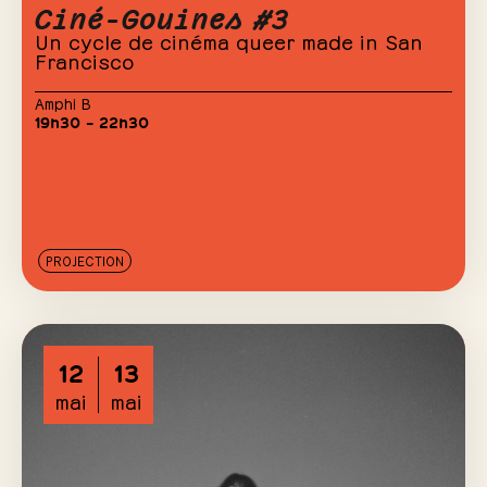
Ciné-Gouines #3
Un cycle de cinéma queer made in San
Francisco
Amphi B
19h30 – 22h30
PROJECTION
12
13
mai
mai