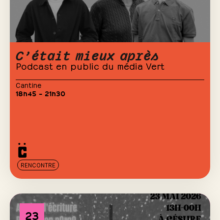
C’était mieux après
Podcast en public du média Vert
Cantine
18h45 – 21h30
RENCONTRE
23