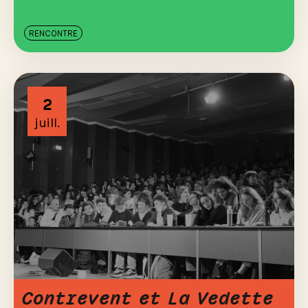
RENCONTRE
2
juill.
Contrevent et La Vedette