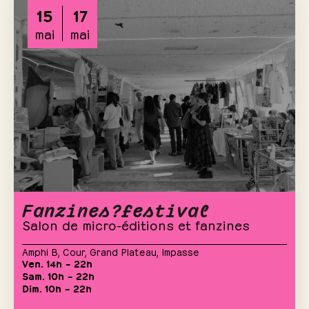
15
17
mai
mai
Fanzines?festival
Salon de micro-éditions et fanzines
Amphi B
,
Cour
,
Grand Plateau
,
Impasse
Ven. 14h – 22h
Sam. 10h – 22h
Dim. 10h – 22h