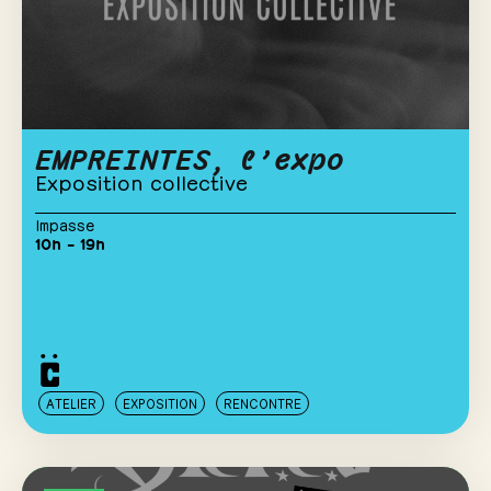
EMPREINTES, l’expo
Exposition collective
Impasse
10h – 19h
ATELIER
EXPOSITION
RENCONTRE