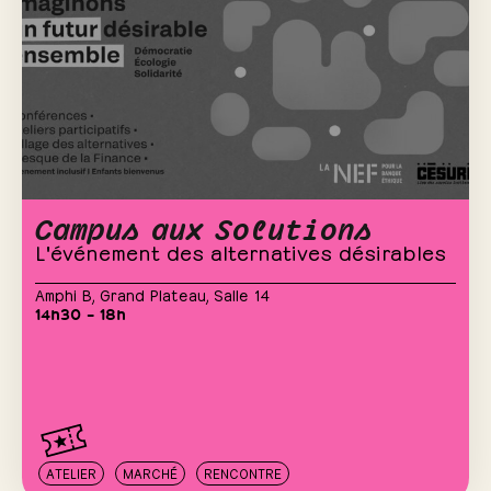
Campus aux Solutions
L'événement des alternatives désirables
Amphi B
,
Grand Plateau
,
Salle 14
14h30 – 18h
ATELIER
MARCHÉ
RENCONTRE