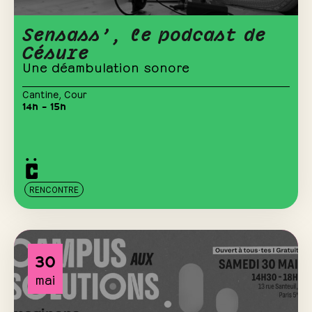
Sensass’, le podcast de
Césure
Une déambulation sonore
Cantine
,
Cour
14h – 15h
RENCONTRE
30
mai