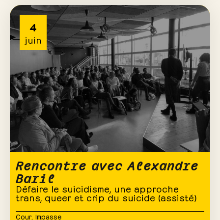
4
juin
Rencontre avec Alexandre
Baril
Défaire le suicidisme, une approche
trans, queer et crip du suicide (assisté)
Cour
,
Impasse