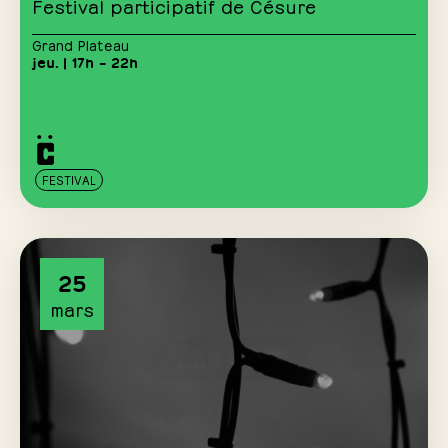
Festival participatif de Césure
Grand Plateau
jeu. | 17h – 22h
FESTIVAL
25
mars