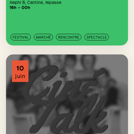
Amphi B
,
Cantine
,
Impasse
16h – 00h
FESTIVAL
MARCHÉ
RENCONTRE
SPECTACLE
10
juin