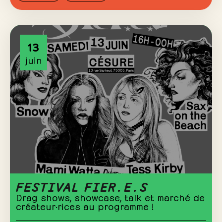
13
juin
FESTIVAL FIER.E.S
Drag shows, showcase, talk et marché de
créateur·rices au programme !