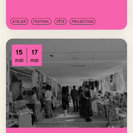
ATELIER
FESTIVAL
FÊTE
PROJECTION
15
17
mai
mai