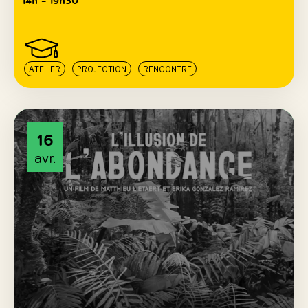
ATELIER
PROJECTION
RENCONTRE
16
avr.