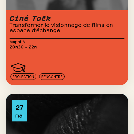
Ciné Talk
Transformer le visionnage de films en
espace d’échange
Amphi A
20h30 – 22h
PROJECTION
RENCONTRE
27
mai