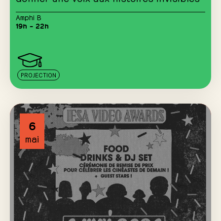
Amphi B
19h – 22h
PROJECTION
6
mai