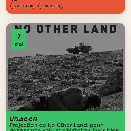
PROJECTION
RENCONTRE
7
mai
Unseen
Projection de No Other Land, pour
donner une voix aux histoires invisibles