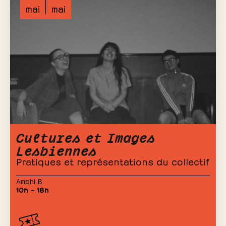
mai
mai
Cultures et Images
Lesbiennes
Pratiques et représentations du collectif
Amphi B
10h – 18h