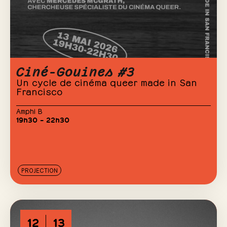
Ciné-Gouines #3
Un cycle de cinéma queer made in San
Francisco
Amphi B
19h30 – 22h30
PROJECTION
12
13