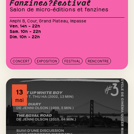
Fanzines?festival
Salon de micro-éditions et fanzines
Amphi B
,
Cour
,
Grand Plateau
,
Impasse
Ven. 14h – 22h
Sam. 10h – 22h
Dim. 10h – 22h
CONCERT
EXPOSITION
FESTIVAL
RENCONTRE
13
mai