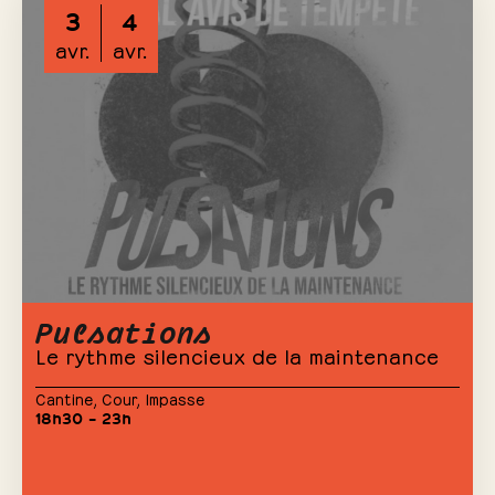
3
4
avr.
avr.
Pulsations
Le rythme silencieux de la maintenance
Cantine
,
Cour
,
Impasse
18h30 – 23h