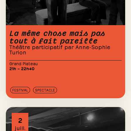
La même chose mais pas
tout à fait pareille
Théâtre participatif par Anne-Sophie
Turion
Grand Plateau
21h – 22h40
FESTIVAL
SPECTACLE
2
juill.