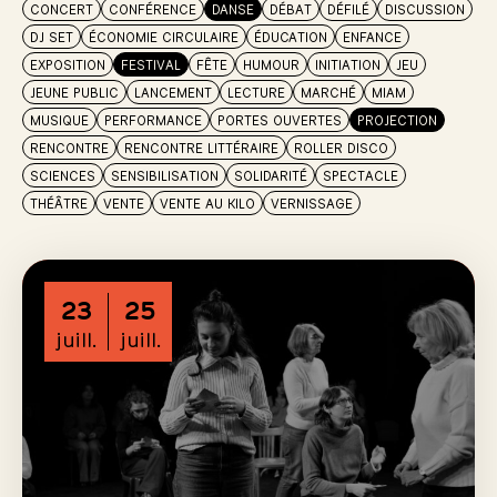
CONCERT
CONFÉRENCE
DANSE
DÉBAT
DÉFILÉ
DISCUSSION
DJ SET
ÉCONOMIE CIRCULAIRE
ÉDUCATION
ENFANCE
EXPOSITION
FESTIVAL
FÊTE
HUMOUR
INITIATION
JEU
JEUNE PUBLIC
LANCEMENT
LECTURE
MARCHÉ
MIAM
MUSIQUE
PERFORMANCE
PORTES OUVERTES
PROJECTION
RENCONTRE
RENCONTRE LITTÉRAIRE
ROLLER DISCO
SCIENCES
SENSIBILISATION
SOLIDARITÉ
SPECTACLE
THÉÂTRE
VENTE
VENTE AU KILO
VERNISSAGE
23
25
juill.
juill.