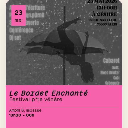
23
mai
Le Bordel Enchanté
Festival p*te vénère
Amphi B
,
Impasse
13h30 – 00h