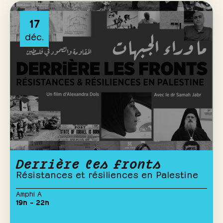
17
déc.
Derrière les fronts
Résistances et résiliences en Palestine
Amphi A
19h – 22h