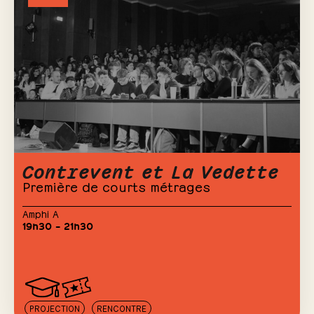
Contrevent et La Vedette
Première de courts métrages
Amphi A
19h30 – 21h30
PROJECTION
RENCONTRE