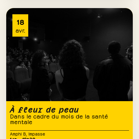
18
avr.
À fleur de peau
Dans le cadre du mois de la santé
mentale
Amphi B
,
Impasse
14h – 19h30