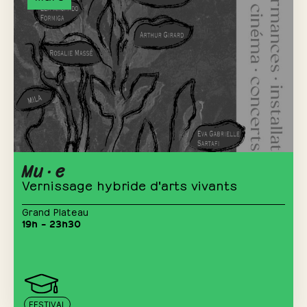
Mu·e
Vernissage hybride d'arts vivants
Grand Plateau
19h – 23h30
FESTIVAL