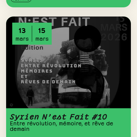
13
15
mars
mars
Syrien N’est Fait #10
Entre révolution, mémoire, et rêve de
demain