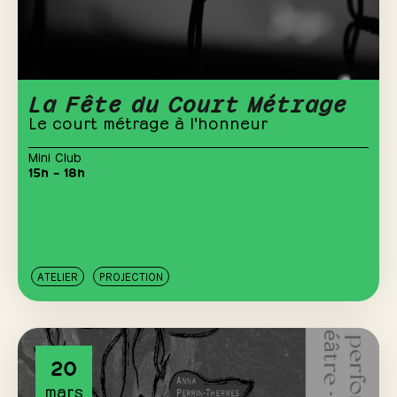
La Fête du Court Métrage
Le court métrage à l'honneur
Mini Club
15h – 18h
ATELIER
PROJECTION
20
mars