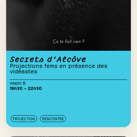
Secrets d’Alcôve
Projections fems en présence des
vidéastes
Amphi B
19h30 – 22h30
PROJECTION
RENCONTRE