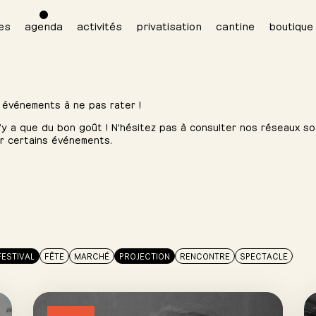
es
agenda
activités
privatisation
cantine
boutique
 événements à ne pas rater !
 n’y a que du bon goût ! N’hésitez pas à consulter nos réseaux soc
ur certains événements.
FESTIVAL
FÊTE
MARCHÉ
PROJECTION
RENCONTRE
SPECTACLE