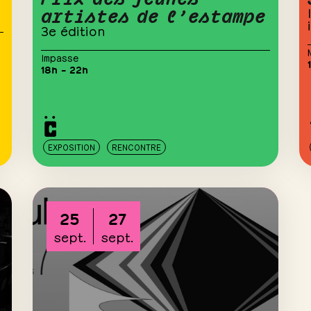
artistes de l’estampe
3e édition
Impasse
18h – 22h
EXPOSITION
RENCONTRE
25
27
sept.
sept.