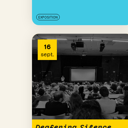
EXPOSITION
16
sept.
Deafening Silence