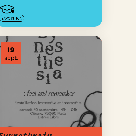
EXPOSITION
19
sept.
Synesthesia