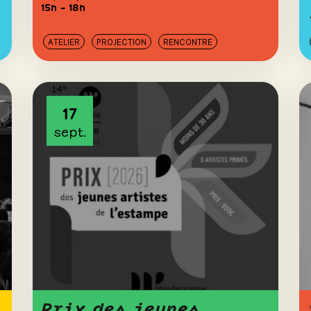
15h – 18h
ATELIER
PROJECTION
RENCONTRE
17
sept.
Prix des jeunes