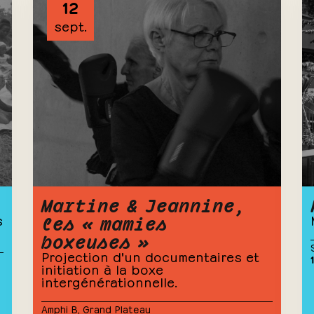
12
sept.
Martine & Jeannine,
les « mamies
s
boxeuses »
Projection d'un documentaires et
initiation à la boxe
intergénérationnelle.
Amphi B
,
Grand Plateau