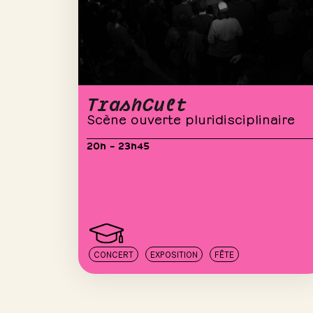
TrashCult
Scène ouverte pluridisciplinaire
20h – 23h45
CONCERT
EXPOSITION
FÊTE