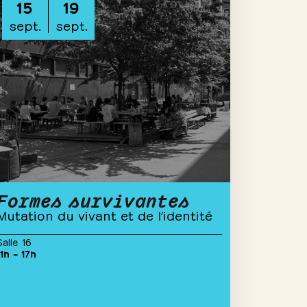
15
19
sept.
sept.
Formes survivantes
Mutation du vivant et de l’identité
Salle 16
11h – 17h