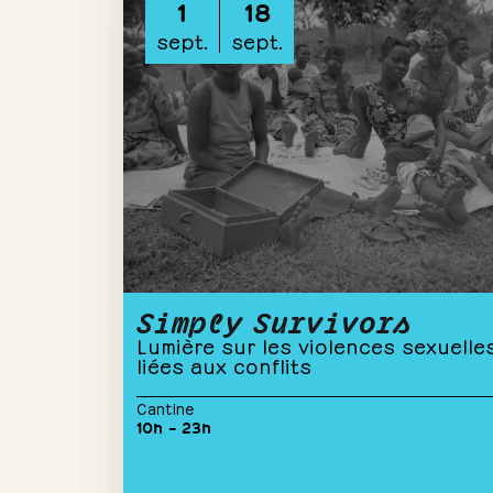
1
18
sept.
sept.
Simply Survivors
Lumière sur les violences sexuelle
liées aux conflits
Cantine
10h – 23h