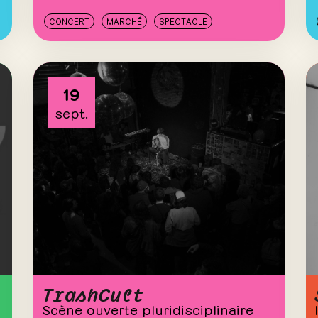
CONCERT
MARCHÉ
SPECTACLE
19
sept.
TrashCult
Scène ouverte pluridisciplinaire