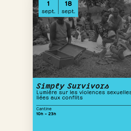
1
18
sept.
sept.
Simply Survivors
Lumière sur les violences sexuelle
liées aux conflits
Cantine
10h – 23h