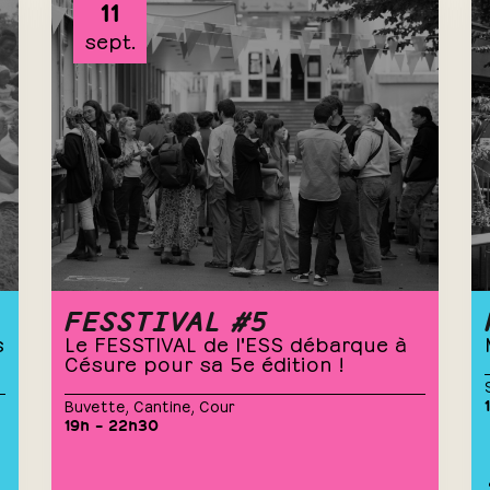
11
sept.
FESSTIVAL #5
s
Le FESSTIVAL de l'ESS débarque à
Césure pour sa 5e édition !
Buvette
,
Cantine
,
Cour
19h – 22h30