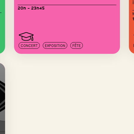
20h – 23h45
CONCERT
EXPOSITION
FÊTE