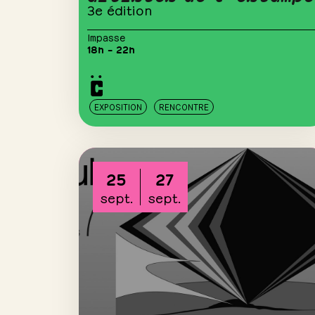
3e édition
Impasse
18h – 22h
EXPOSITION
RENCONTRE
25
27
sept.
sept.