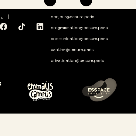
bonjour@cesure.paris
TRE
programmation@cesure.paris
communication@cesure.paris
cantine@cesure.paris
privatisation@cesure.paris