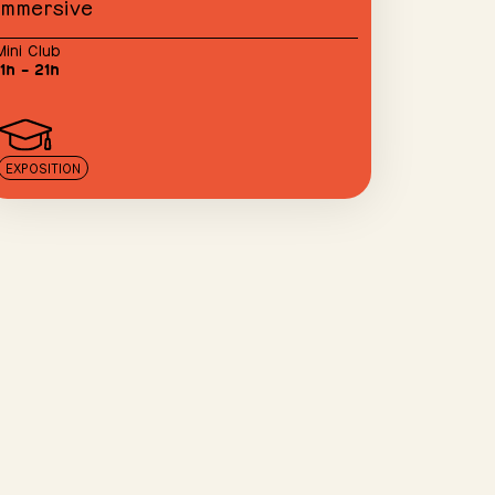
immersive
Mini Club
11h – 21h
EXPOSITION