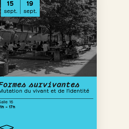
15
19
sept.
sept.
Formes survivantes
Mutation du vivant et de l’identité
Salle 16
11h – 17h