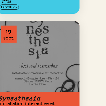
EXPOSITION
19
sept.
Synesthesia
Installation interactive et