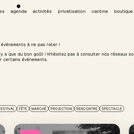
es
agenda
activités
privatisation
cantine
boutique
 événements à ne pas rater !
 n’y a que du bon goût ! N’hésitez pas à consulter nos réseaux soc
ur certains événements.
FESTIVAL
FÊTE
MARCHÉ
PROJECTION
RENCONTRE
SPECTACLE