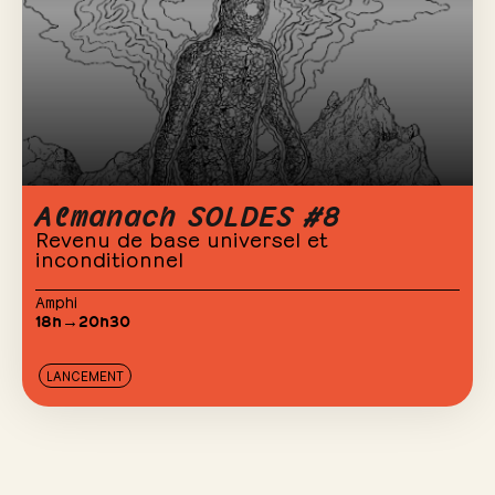
Almanach SOLDES #8
Revenu de base universel et
inconditionnel
Amphi
18h→20h30
LANCEMENT