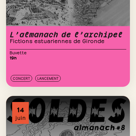
L’almanach de l’archipel
Fictions estuariennes de Gironde
Buvette
19h
CONCERT
LANCEMENT
14
juin