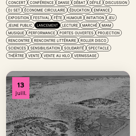
CONCERT
CONFÉRENCE
DANSE
DÉBAT
DÉFILÉ
DISCUSSION
DJ SET
ÉCONOMIE CIRCULAIRE
ÉDUCATION
ENFANCE
EXPOSITION
FESTIVAL
FÊTE
HUMOUR
INITIATION
JEU
JEUNE PUBLIC
LANCEMENT
LECTURE
MARCHÉ
MIAM
MUSIQUE
PERFORMANCE
PORTES OUVERTES
PROJECTION
RENCONTRE
RENCONTRE LITTÉRAIRE
ROLLER DISCO
SCIENCES
SENSIBILISATION
SOLIDARITÉ
SPECTACLE
THÉÂTRE
VENTE
VENTE AU KILO
VERNISSAGE
13
juill.