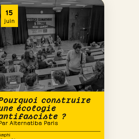
Pourquoi construire
une écologie
antifasciste ?
Par Alternatiba Paris
Amphi
19h – 21h
CONFÉRENCE