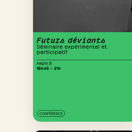
Futurs déviants
Séminaire expérimental et
participatif
Amphi B
18h45 – 21h
CONFÉRENCE
20
sept.