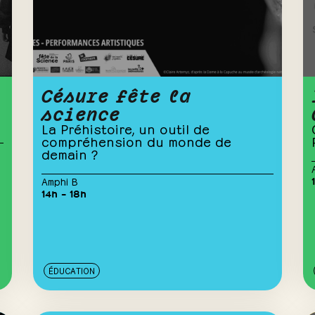
Césure fête la
science
La Préhistoire, un outil de
compréhension du monde de
demain ?
Amphi B
14h – 18h
ÉDUCATION
22
juin