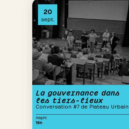
La gouvernance dans
les tiers-lieux
Conversation #7 de Plateau Urbain
Amphi
19h
CONFÉRENCE