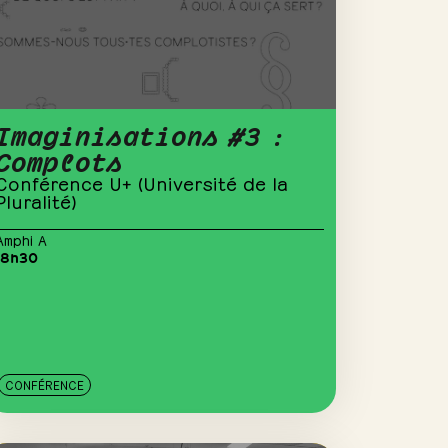
Imaginisations #3 :
Complots
Conférence U+ (Université de la
Pluralité)
Amphi A
18h30
CONFÉRENCE
15
juin