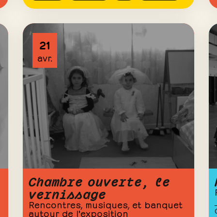
21
avr.
Chambre ouverte, le
vernissage
Rencontres, musiques, et banquet
autour de l'exposition