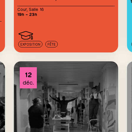
Cour
,
Salle 16
19h – 23h
EXPOSITION
FÊTE
12
déc.