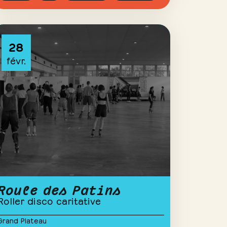
28
févr.
Roule des Patins
Roller disco caritative
Grand Plateau