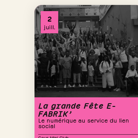
2
juill.
La grande Fête E-
FABRIK’
Le numérique au service du lien
social
Cour
,
Mini Club