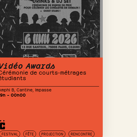
Vidéo Awards
Cérémonie de courts-métrages
étudiants
Amphi B
,
Cantine
,
Impasse
19h – 00h00
FESTIVAL
FÊTE
PROJECTION
RENCONTRE