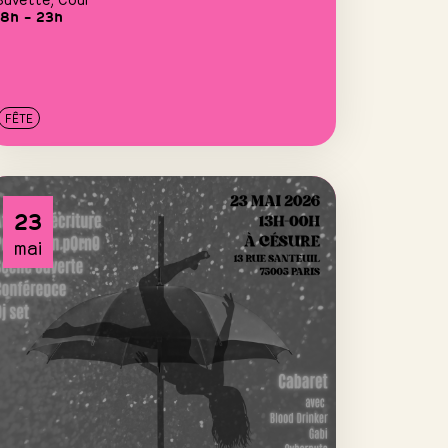
18h – 23h
FÊTE
23
mai