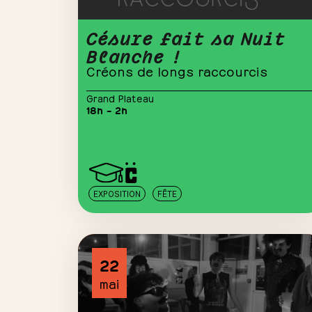
Césure fait sa Nuit
Blanche !
Créons de longs raccourcis
Grand Plateau
18h – 2h
EXPOSITION
FÊTE
22
mai