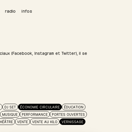
radio
infos
iaux (Facebook, Instagram et Twitter), il se
N
DJ SET
ÉCONOMIE CIRCULAIRE
ÉDUCATION
MUSIQUE
PERFORMANCE
PORTES OUVERTES
HÉÂTRE
VENTE
VENTE AU KILO
VERNISSAGE