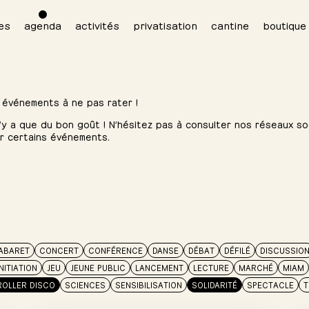
es
agenda
activités
privatisation
cantine
boutique
 événements à ne pas rater !
 n’y a que du bon goût ! N’hésitez pas à consulter nos réseaux soc
ur certains événements.
ABARET
CONCERT
CONFÉRENCE
DANSE
DÉBAT
DÉFILÉ
DISCUSSIO
INITIATION
JEU
JEUNE PUBLIC
LANCEMENT
LECTURE
MARCHÉ
MIAM
ROLLER DISCO
SCIENCES
SENSIBILISATION
SOLIDARITÉ
SPECTACLE
T