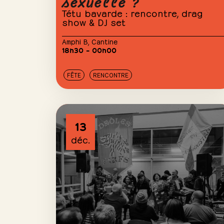
sexuelle ?
Tétu bavarde : rencontre, drag
show & DJ set
Amphi B
,
Cantine
18h30 – 00h00
FÊTE
RENCONTRE
13
déc.