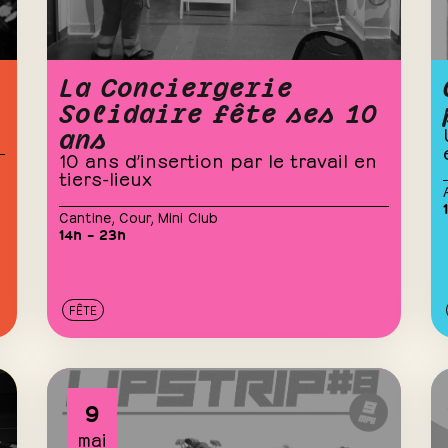
La Conciergerie
Solidaire fête ses 10
ans
10 ans d’insertion par le travail en
tiers-lieux
Cantine
,
Cour
,
Mini Club
14h – 23h
FÊTE
9
mai