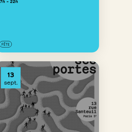
17h – 22h
FÊTE
13
sept.