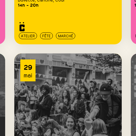
14h – 20h
ATELIER
FÊTE
MARCHÉ
29
mai