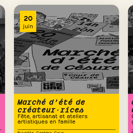
20
juin
Marché d’été de
créateur·rices
Fête, artisanat et ateliers
artistiques en famille
Buvette
,
Cantine
,
Cour