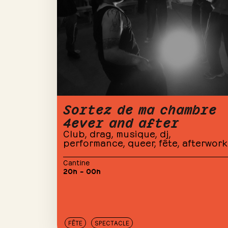
Sortez de ma chambre
4ever and after
Club, drag, musique, dj,
performance, queer, fête, afterwork
Cantine
20h – 00h
FÊTE
SPECTACLE