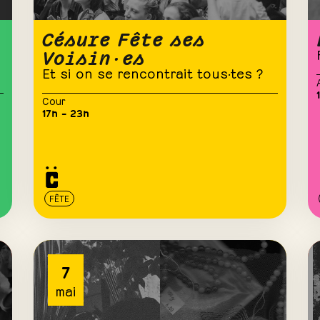
Césure Fête ses
Voisin·es
Et si on se rencontrait tous·tes ?
Cour
17h – 23h
FÊTE
7
mai