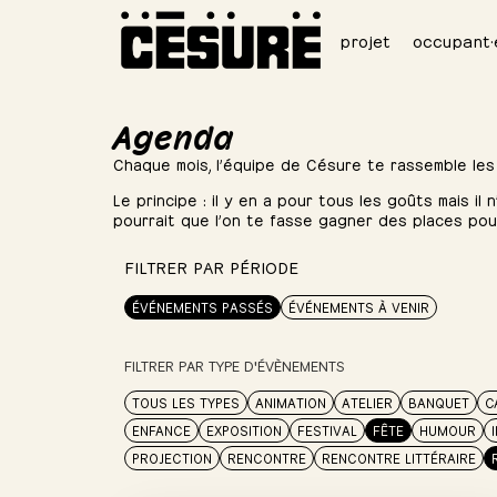
projet
occupant·
Agenda
Chaque mois, l’équipe de Césure te rassemble les
Le principe : il y en a pour tous les goûts mais il
pourrait que l’on te fasse gagner des places po
FILTRER PAR PÉRIODE
ÉVÉNEMENTS PASSÉS
ÉVÉNEMENTS À VENIR
FILTRER PAR TYPE D'ÉVÈNEMENTS
TOUS LES TYPES
ANIMATION
ATELIER
BANQUET
C
ENFANCE
EXPOSITION
FESTIVAL
FÊTE
HUMOUR
PROJECTION
RENCONTRE
RENCONTRE LITTÉRAIRE