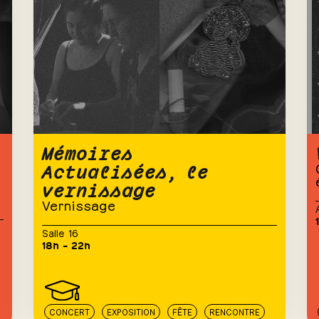
Mémoires
Actualisées, le
vernissage
Vernissage
Salle 16
18h – 22h
CONCERT
EXPOSITION
FÊTE
RENCONTRE