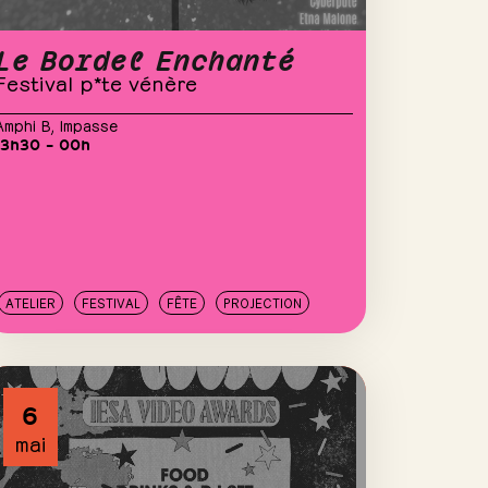
Le Bordel Enchanté
Festival p*te vénère
Amphi B
,
Impasse
13h30 – 00h
ATELIER
FESTIVAL
FÊTE
PROJECTION
6
mai