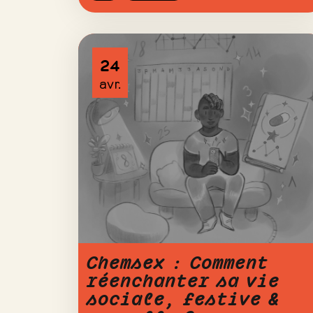
24
avr.
Chemsex : Comment
réenchanter sa vie
sociale, festive &