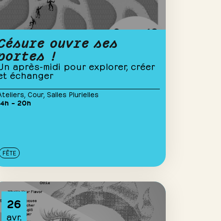
Césure ouvre ses
portes !
Un après-midi pour explorer, créer
et échanger
Ateliers
,
Cour
,
Salles Plurielles
14h – 20h
FÊTE
26
avr.