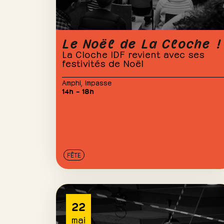
Le Noël de La Cloche !
La Cloche IDF revient avec ses
festivités de Noël
Amphi
,
Impasse
14h – 18h
FÊTE
22
mai