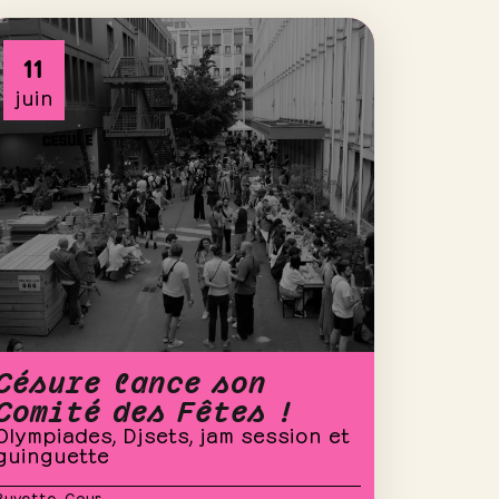
11
juin
Césure lance son
Comité des Fêtes !
Olympiades, Djsets, jam session et
guinguette
Buvette
,
Cour