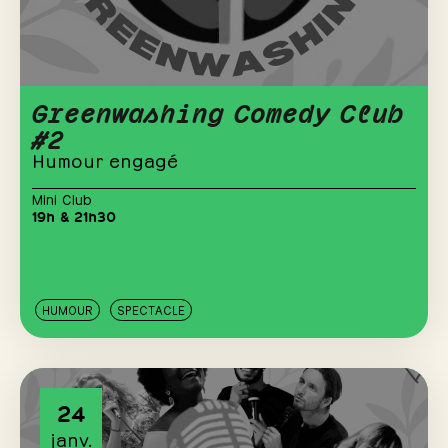
Greenwashing Comedy Club
#2
Humour engagé
Mini Club
19h & 21h30
HUMOUR
SPECTACLE
24
janv.