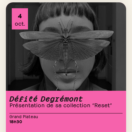
4
oct.
Défilé Degrémont
Présentation de sa collection “Reset”
Grand Plateau
18h30