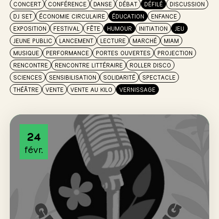
CONCERT
CONFÉRENCE
DANSE
DÉBAT
DÉFILÉ
DISCUSSION
DJ SET
ÉCONOMIE CIRCULAIRE
ÉDUCATION
ENFANCE
EXPOSITION
FESTIVAL
FÊTE
HUMOUR
INITIATION
JEU
JEUNE PUBLIC
LANCEMENT
LECTURE
MARCHÉ
MIAM
MUSIQUE
PERFORMANCE
PORTES OUVERTES
PROJECTION
RENCONTRE
RENCONTRE LITTÉRAIRE
ROLLER DISCO
SCIENCES
SENSIBILISATION
SOLIDARITÉ
SPECTACLE
THÉÂTRE
VENTE
VENTE AU KILO
VERNISSAGE
24
févr.