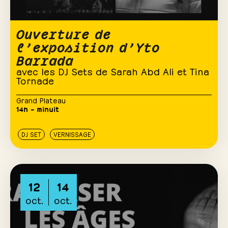
Ouverture de
l’exposition d’Yto
Barrada
avec les DJ Sets de Sarah Abd Ali et Tina
Tornade
Grand Plateau
14h – minuit
DJ SET
VERNISSAGE
12
14
oct.
oct.