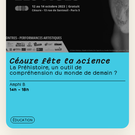
Césure fête la science
La Préhistoire, un outil de
compréhension du monde de demain ?
Amphi B
14h – 18h
ÉDUCATION