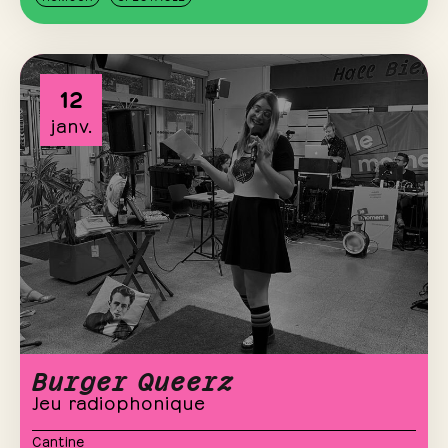
12
janv.
Burger Queerz
Jeu radiophonique
Cantine