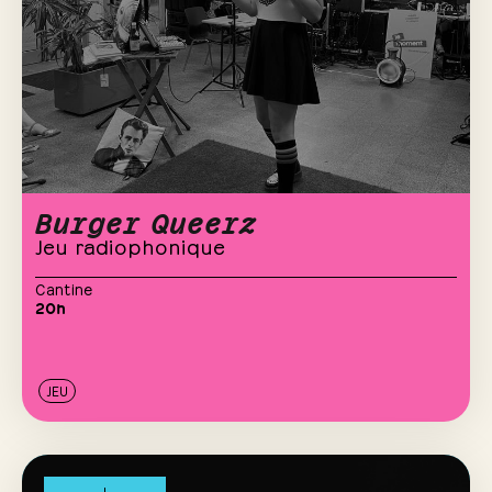
Burger Queerz
Jeu radiophonique
Cantine
20h
JEU