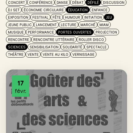
CONCERT
CONFÉRENCE
DANSE
DÉBAT
DÉFILÉ
DISCUSSION
DJ SET
ÉCONOMIE CIRCULAIRE
ÉDUCATION
ENFANCE
EXPOSITION
FESTIVAL
FÊTE
HUMOUR
INITIATION
JEU
JEUNE PUBLIC
LANCEMENT
LECTURE
MARCHÉ
MIAM
MUSIQUE
PERFORMANCE
PORTES OUVERTES
PROJECTION
RENCONTRE
RENCONTRE LITTÉRAIRE
ROLLER DISCO
SCIENCES
SENSIBILISATION
SOLIDARITÉ
SPECTACLE
THÉÂTRE
VENTE
VENTE AU KILO
VERNISSAGE
17
févr.