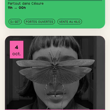
Partout dans Césure
11h → 00h
DJ SET
PORTES OUVERTES
VENTE AU KILO
4
oct.