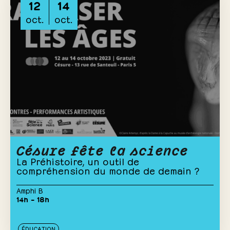
12
14
oct.
oct.
Césure fête la science
La Préhistoire, un outil de
compréhension du monde de demain ?
Amphi B
14h – 18h
ÉDUCATION