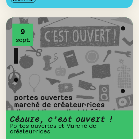
9
sept.
Césure, c’est ouvert !
Portes ouvertes et Marché de
créateur·rices