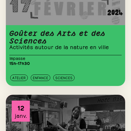
Goûter des Arts et des
Sciences
Activités autour de la nature en ville
Impasse
15h-17h30
ATELIER
ENFANCE
SCIENCES
12
janv.