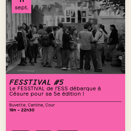
sept.
FESSTIVAL #5
Le FESSTIVAL de l'ESS débarque à
Césure pour sa 5e édition !
Buvette
,
Cantine
,
Cour
19h – 22h30