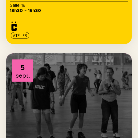
Salle 18
13h30 – 15h30
ATELIER
5
sept.