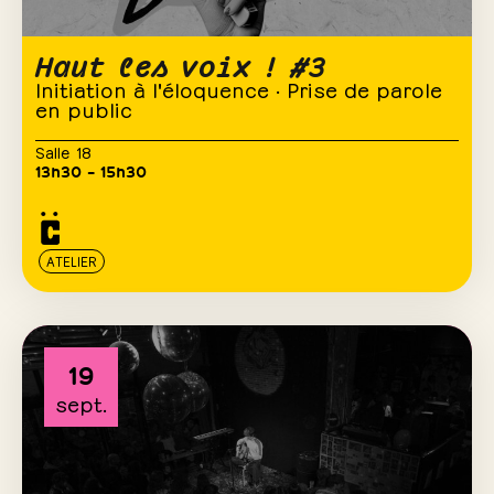
Haut les voix ! #3
Initiation à l'éloquence · Prise de parole
en public
Salle 18
13h30 – 15h30
ATELIER
19
sept.