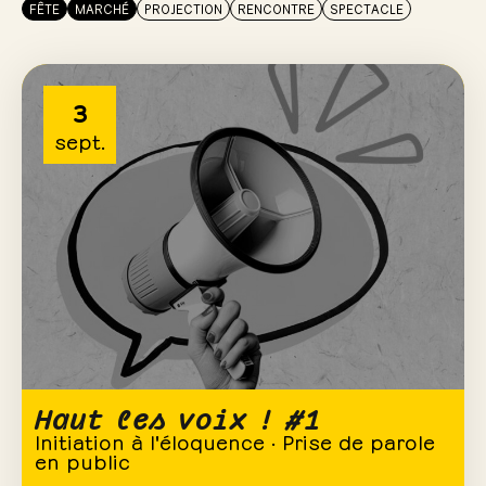
FÊTE
MARCHÉ
PROJECTION
RENCONTRE
SPECTACLE
3
sept.
Haut les voix ! #1
Initiation à l'éloquence · Prise de parole
en public