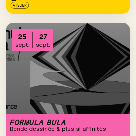
ATELIER
25
27
sept.
sept.
FORMULA BULA
Bande dessinée & plus si affinités