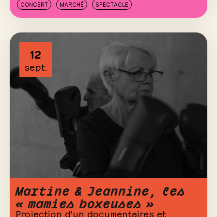
CONCERT
MARCHÉ
SPECTACLE
12
sept.
Martine & Jeannine, les
« mamies boxeuses »
Projection d'un documentaires et