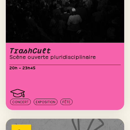
TrashCult
Scène ouverte pluridisciplinaire
20h – 23h45
CONCERT
EXPOSITION
FÊTE