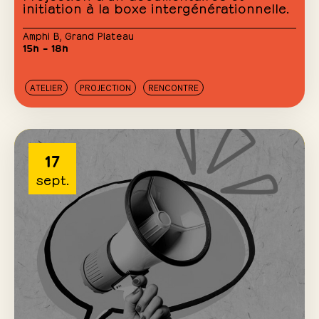
initiation à la boxe intergénérationnelle.
Amphi B
,
Grand Plateau
15h – 18h
ATELIER
PROJECTION
RENCONTRE
17
sept.