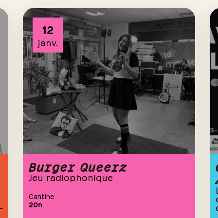
12
janv.
Burger Queerz
Jeu radiophonique
Cantine
20h