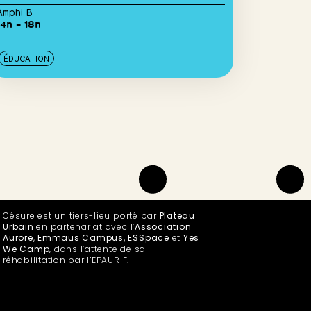
Amphi B
14h – 18h
ÉDUCATION
Césure est un tiers-lieu porté par
Plateau
Urbain
en partenariat avec l’
Association
Aurore
,
Emmaüs Campüs, ESSpace
et
Yes
We Camp
, dans l’attente de sa
réhabilitation par l’EPAURIF.