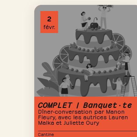
2
févr.
COMPLET | Banquet·te
Dîner-conversation par Manon
Fleury, avec les autrices Lauren
Malka et Juliette Oury
Cantine