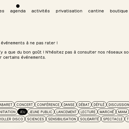
es
agenda
activités
privatisation
cantine
boutique
 événements à ne pas rater !
 n’y a que du bon goût ! N’hésitez pas à consulter nos réseaux soc
ur certains événements.
ABARET
CONCERT
CONFÉRENCE
DANSE
DÉBAT
DÉFILÉ
DISCUSSIO
INITIATION
JEU
JEUNE PUBLIC
LANCEMENT
LECTURE
MARCHÉ
MIAM
ROLLER DISCO
SCIENCES
SENSIBILISATION
SOLIDARITÉ
SPECTACLE
T