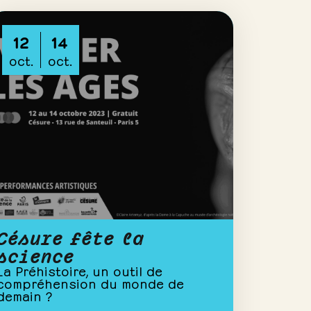
12
14
oct.
oct.
Césure fête la
science
La Préhistoire, un outil de
compréhension du monde de
demain ?