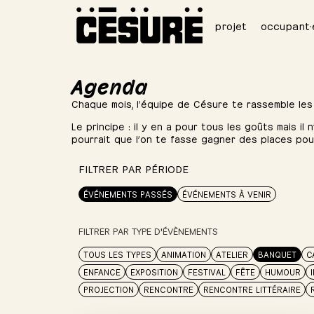
projet
occupant·
Agenda
Chaque mois, l’équipe de Césure te rassemble les
Le principe : il y en a pour tous les goûts mais il
pourrait que l’on te fasse gagner des places po
FILTRER PAR PÉRIODE
ÉVÉNEMENTS PASSÉS
ÉVÉNEMENTS À VENIR
FILTRER PAR TYPE D'ÉVÈNEMENTS
TOUS LES TYPES
ANIMATION
ATELIER
BANQUET
C
ENFANCE
EXPOSITION
FESTIVAL
FÊTE
HUMOUR
PROJECTION
RENCONTRE
RENCONTRE LITTÉRAIRE