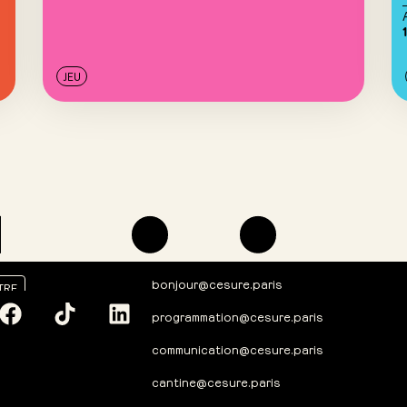
JEU
bonjour@cesure.paris
TRE
programmation@cesure.paris
communication@cesure.paris
cantine@cesure.paris