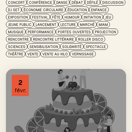
CONCERT
CONFÉRENCE
DANSE
DÉBAT
DÉFILÉ
DISCUSSION
DJ SET
ÉCONOMIE CIRCULAIRE
ÉDUCATION
ENFANCE
EXPOSITION
FESTIVAL
FÊTE
HUMOUR
INITIATION
JEU
JEUNE PUBLIC
LANCEMENT
LECTURE
MARCHÉ
MIAM
MUSIQUE
PERFORMANCE
PORTES OUVERTES
PROJECTION
RENCONTRE
RENCONTRE LITTÉRAIRE
ROLLER DISCO
SCIENCES
SENSIBILISATION
SOLIDARITÉ
SPECTACLE
THÉÂTRE
VENTE
VENTE AU KILO
VERNISSAGE
2
févr.